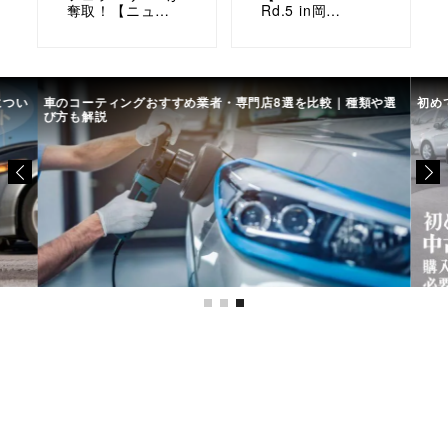
奪取！【ニュ…
Rd.5 in岡…
につい
車のコーティングおすすめ業者・専門店8選を比較｜種類や選
初め
び方も解説