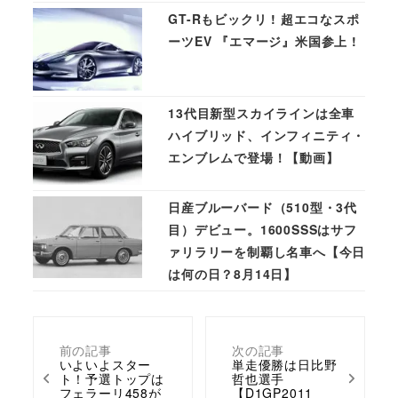
GT-Rもビックリ ! 超エコなスポ
ーツEV 『エマージ』米国参上 !
13代目新型スカイラインは全車
ハイブリッド、インフィニティ・
エンブレムで登場！【動画】
日産ブルーバード（510型・3代
目）デビュー。1600SSSはサフ
ァリラリーを制覇し名車へ【今日
は何の日？8月14日】
前の記事
次の記事
いよいよスター
単走優勝は日比野
ト！予選トップは
哲也選手
フェラーリ458が
【D1GP2011