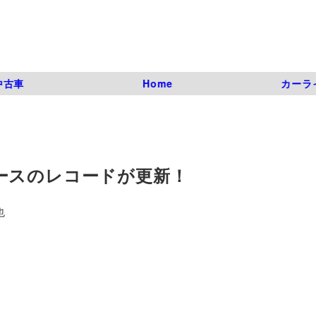
中古車
Home
カーラ
ースのレコードが更新！
也