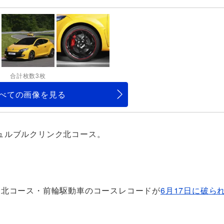
合計枚数3枚
べての画像を見る
ュルブルクリンク北コース。
ク北コース・前輪駆動車のコースレコードが
6月17日に破ら