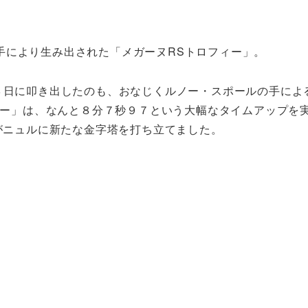
手により生み出された「メガーヌRSトロフィー」。
３日に叩き出したのも、おなじくルノー・スポールの手によ
フィー」は、なんと８分７秒９７という大幅なタイムアップを
フィーがニュルに新たな金字塔を打ち立てました。