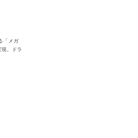
る「メガ
実現。ドラ