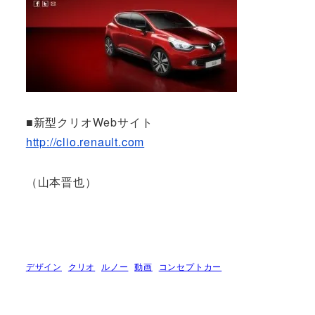
■新型クリオWebサイト
http://clio.renault.com
（山本晋也）
デザイン
クリオ
ルノー
動画
コンセプトカー