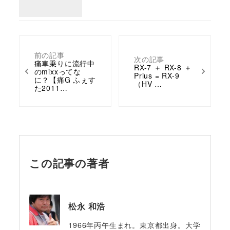
前の記事
次の記事
痛車乗りに流行中
RX-7 ＋ RX-8 ＋
のmixxってな
Prius = RX-9
に？【痛G ふぇす
（HV …
た2011…
この記事の著者
松永 和浩
1966年丙午生まれ。東京都出身。大学