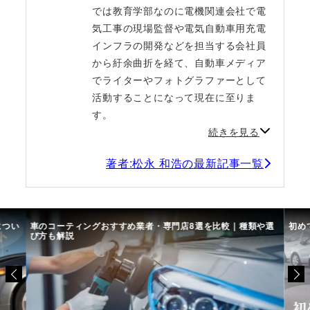
では教育学部なのに電機関連会社で電
気工事の現場監督や電気自動車用充電
インフラの開発などを担当する会社員
から紆余曲折を経て、自動車メディア
でライターやフォトグラファーとして
活動することになって現在に至りま
す。
続きを見る
著者:松永 和浩の最新記事一覧
につい
車のコーティングおすすめ業者・専門店8選を比較｜種類や選
初め
び方も解説