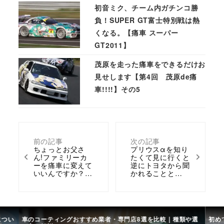
初音ミク、チーム内ガチンコ勝
負！SUPER GT富士特別戦は熱
くなる。【痛車 スーパー
GT2011】
茂原を走った痛車をできるだけお
見せします【第4回 茂原de痛
車!!!!】その5
前の記事
次の記事
ちょっとお父さ
プリウスαを知り
ん!ファミリーカ
たくて見に行くと
ーを痛車に変えて
逆にトヨタから聞
いいんですか？…
かれることと…
につい
車のコーティングおすすめ業者・専門店8選を比較｜種類や選
初め