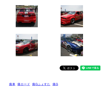
痛車
痛ロード
痛Gふぇすた
痛G