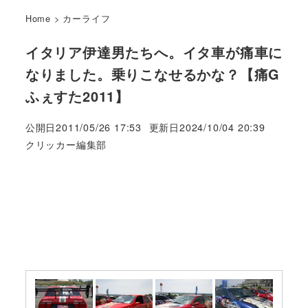
Home
>
カーライフ
イタリア伊達男たちへ。イタ車が痛車に
なりました。乗りこなせるかな？【痛G
ふぇすた2011】
公開日
2011/05/26 17:53
更新日
2024/10/04 20:39
著
クリッカー編集部
者