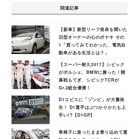
関連記事
【新車】新型リーフ発表を聞いた
旧型オーナーの心のボヤキ その
1「買ってみてわかった、電気自
動車がある生活とは？」
【スーパー耐久2017】シビック
がポルシェ、BMWに勝った！開
幕戦もてぎ、シビックTCRが
Gr.2総合優勝！
D1エビスに「ゾンビ」が大量発
生！ D1選手はぶつかりかたも上
手い!?【D1GP】
車椅子に座ったまま乗り込めて運