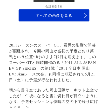
合計枚数2枚
すべての画像を見る
2011シーズンのスーパーGT。震災の影響で開幕
が順延され、今回の岡山が当初の予定どおり第1
戦という位置づけのまま2戦目を迎えます。この
スーパー GTと同時開催のる「2011 ALL JAPAN
EV-GP SERIES」の第1戦「2011 全日本 岡山
EV50kmレース大会」も同様に順延されて5月21
日（土）に予選が行なわれました。
朝から曇り空であった岡山国際サーキット上空で
したが、午後になると雲に切れ目が目立つように
なり、予選セッションは快晴の空の下で繰り広げ
られました。