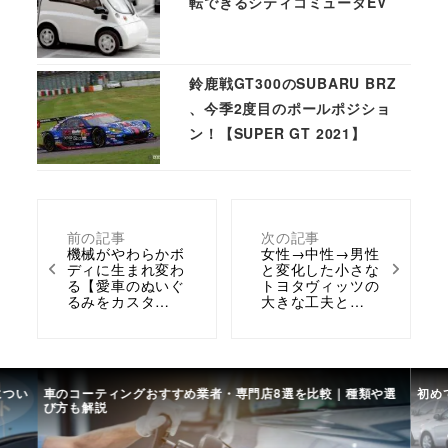
転できるシティコミュータEV
鈴鹿戦GT300のSUBARU BRZ
、今季2度目のポールポジショ
ン！【SUPER GT 2021】
前の記事
次の記事
機械がやわらかボ
女性→中性→男性
ディに生まれ変わ
と変化した小さな
る【愛車のぬいぐ
トヨタヴィッツの
るみをカスタ…
大きな工夫と…
につい
車のコーティングおすすめ業者・専門店8選を比較｜種類や選
初め
び方も解説