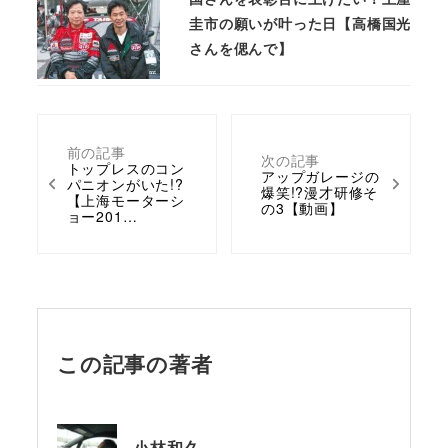
圭市の願いが叶った日【高橋国光
さんを偲んで】
前の記事
次の記事
トップレスのコン
アップガレージの
パニオンがいた!?
爆笑!?漫才研修そ
【上海モーターシ
の3【動画】
ョー201…
この記事の著者
小林和久