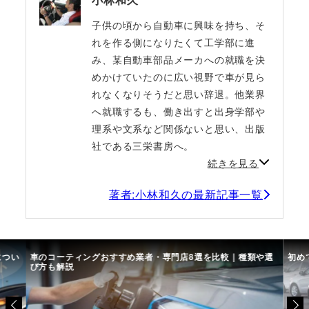
子供の頃から自動車に興味を持ち、そ
れを作る側になりたくて工学部に進
み、某自動車部品メーカへの就職を決
めかけていたのに広い視野で車が見ら
れなくなりそうだと思い辞退。他業界
へ就職するも、働き出すと出身学部や
理系や文系など関係ないと思い、出版
社である三栄書房へ。
続きを見る
著者:小林和久の最新記事一覧
につい
車のコーティングおすすめ業者・専門店8選を比較｜種類や選
初め
び方も解説