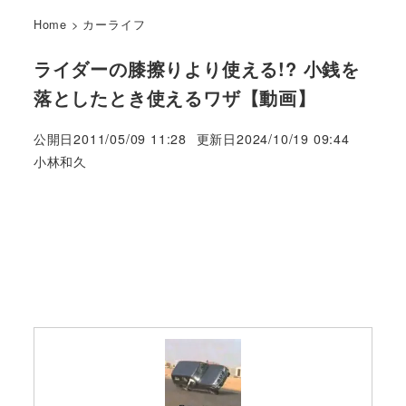
Home
>
カーライフ
ライダーの膝擦りより使える!? 小銭を
落としたとき使えるワザ【動画】
公開日
2011/05/09 11:28
更新日
2024/10/19 09:44
著
小林和久
者