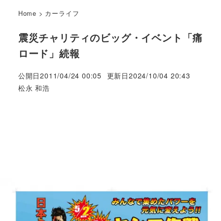
Home
>
カーライフ
震災チャリティのビッグ・イベント「痛
ロード」続報
公開日
2011/04/24 00:05
更新日
2024/10/04 20:43
著
松永 和浩
者