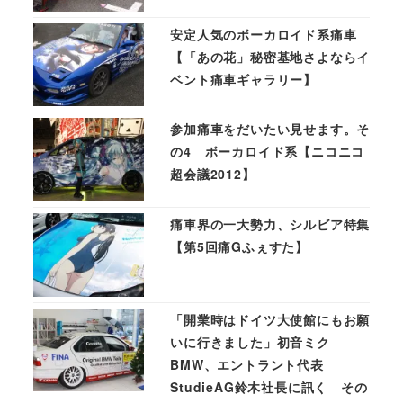
安定人気のボーカロイド系痛車
【「あの花」秘密基地さよならイ
ベント痛車ギャラリー】
参加痛車をだいたい見せます。そ
の4 ボーカロイド系【ニコニコ
超会議2012】
痛車界の一大勢力、シルビア特集
【第5回痛Gふぇすた】
「開業時はドイツ大使館にもお願
いに行きました」初音ミク
BMW、エントラント代表
StudieAG鈴木社長に訊く その