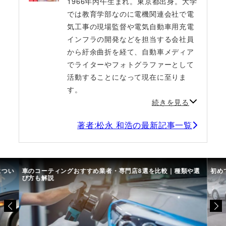
1966年丙午生まれ。東京都出身。大学
では教育学部なのに電機関連会社で電
気工事の現場監督や電気自動車用充電
インフラの開発などを担当する会社員
から紆余曲折を経て、自動車メディア
でライターやフォトグラファーとして
活動することになって現在に至りま
す。
続きを見る
著者:松永 和浩の最新記事一覧
につい
車のコーティングおすすめ業者・専門店8選を比較｜種類や選
初め
び方も解説