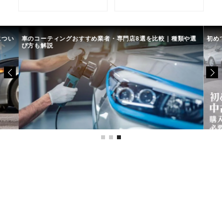
につい
車のコーティングおすすめ業者・専門店8選を比較｜種類や選
初め
び方も解説