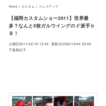
Home
>
カスタム
>
ドレスアップ
【福岡カスタムショー2011】世界最
多？なんと5枚ガルウイングのド派手ｂ
Ｂ！
公開日
2011/02/19 12:45
更新日
2024/10/04 20:50
著
千葉真紀子
者