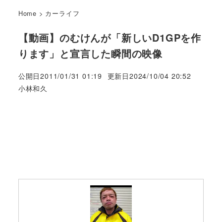
Home
>
カーライフ
【動画】のむけんが「新しいD1GPを作
ります」と宣言した瞬間の映像
公開日
2011/01/31 01:19
更新日
2024/10/04 20:52
著
小林和久
者