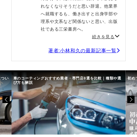
れなくなりそうだと思い辞退。他業界
へ就職するも、働き出すと出身学部や
理系や文系など関係ないと思い、出版
社である三栄書房へ。
続きを見る
著者:小林和久の最新記事一覧
につい
車のコーティングおすすめ業者・専門店8選を比較｜種類や選
初め
び方も解説