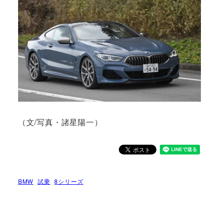
（文/写真・諸星陽一）
BMW
試乗
8シリーズ