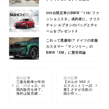
300台限定車のBMW「118i ファ
ッショニスタ」成約者に、クリス
チャン ルブタンのバッグとチャ
ームをプレゼント♪
これって悪趣味!? ドイツの老舗
カスタマー「マンソリー」の
BMW「XM」に賛否両論
前の記事
次の記事
三菱自動車が年内
【ボルボ V60 ク
に「パジェロ」の
ロスカントリー試
国内販売を終了。
乗】さすが北欧の
海外は販売継…
国が作っ…