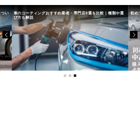
につい
車のコーティングおすすめ業者・専門店8選を比較｜種類や選
初め
び方も解説