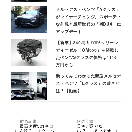
メルセデス・ベンツ「Aクラス」
がマイナーチェンジ。スポーティ
な外観と最新世代の「MBUX」に
アップデート
【新車】340馬力の直6クリーン
ディーゼル「OM656」を搭載し
たベンツSクラスの価格は1116
万円から
乗ってみてわかった新型メルセデ
ス・ベンツ「Eクラス」の凄さと
は？【動画】
前の記事
次の記事
最高速度581キロ
長さが足りな
を誇る「スクール
い!? いえいえ他