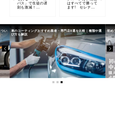
バス」で生徒の遅
はすべてで勝って
刻も激減！…
ます! セレナ…
につい
車のコーティングおすすめ業者・専門店8選を比較｜種類や選
初め
び方も解説