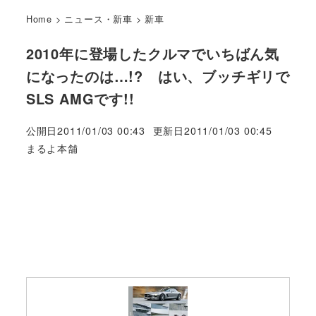
Home
>
ニュース・新車
>
新車
2010年に登場したクルマでいちばん気
になったのは…!? はい、ブッチギリで
SLS AMGです!!
公開日
2011/01/03 00:43
更新日
2011/01/03 00:45
著
まるよ本舗
者