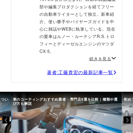
部や編集プロダクションを経てフリー
の自動車ライターとして独立。新車紹
介、使い勝手やバイヤーズガイドを中
心に雑誌やWEBに執筆している。現在
の愛車はルノー・ルーテシアR.S.トロ
フィーとディーゼルエンジンのマツダ
CX-5。
続きを見る
著者:工藤貴宏の最新記事一覧
につい
車のコーティングおすすめ業者・専門店8選を比較｜種類や選
初め
び方も解説