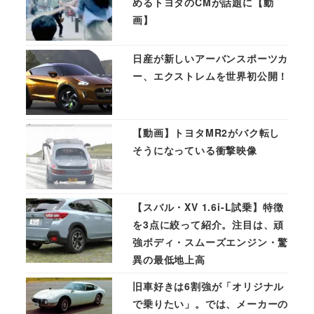
めるトヨタのCMが話題に【動
画】
日産が新しいアーバンスポーツカ
ー、エクストレムを世界初公開！
【動画】トヨタMR2がバク転し
そうになっている衝撃映像
【スバル・XV 1.6i-L試乗】特徴
を3点に絞って紹介。注目は、頑
強ボディ・スムーズエンジン・驚
異の最低地上高
旧車好きは6割強が「オリジナル
で乗りたい」。では、メーカーの