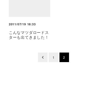
2011/07/19 18:33
こんなマツダロードス
ターも出てきました！
投
1
2
稿
の
ペ
ー
ジ
送
り