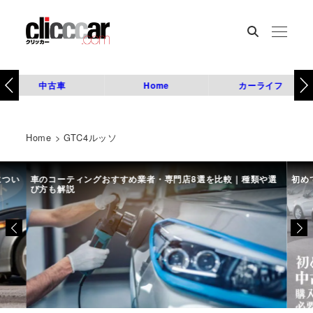
中古車
Home
カーライフ
Home
>
GTC4ルッソ
につい
車のコーティングおすすめ業者・専門店8選を比較｜種類や選
初め
び方も解説