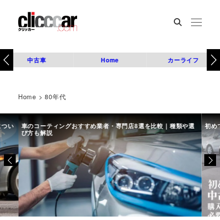
中古車
Home
カーライフ
Home
>
80年代
につい
車のコーティングおすすめ業者・専門店8選を比較｜種類や選
初め
び方も解説