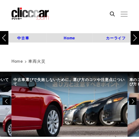
中古車
Home
カーライフ
Home
>
車両火災
ついて
中古車選びで失敗しないために。選び方のコツや注意点につい
車の
て
び方