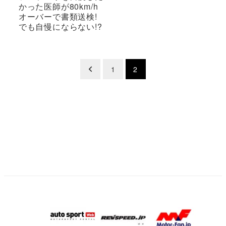
かった医師が80km/h
オーバーで書類送検!
でも自慢にならない!?
投
1
2
稿
の
ペ
ー
ジ
送
り