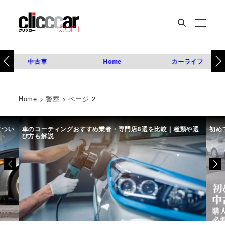
中古車
Home
カーライフ
Home
>
警察
>
ページ 2
につい
車のコーティングおすすめ業者・専門店8選を比較｜種類や選
初め
び方も解説