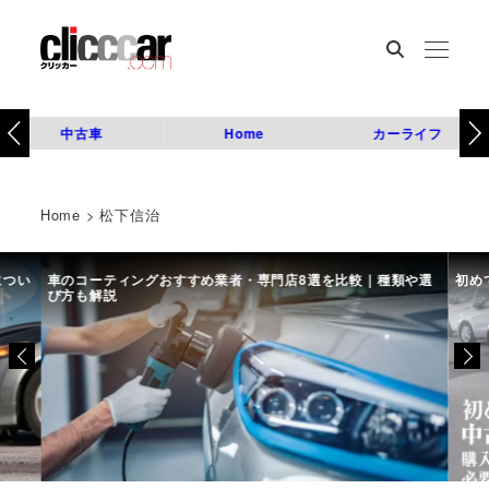
中古車
Home
カーライフ
Home
>
松下信治
につい
車のコーティングおすすめ業者・専門店8選を比較｜種類や選
初め
び方も解説