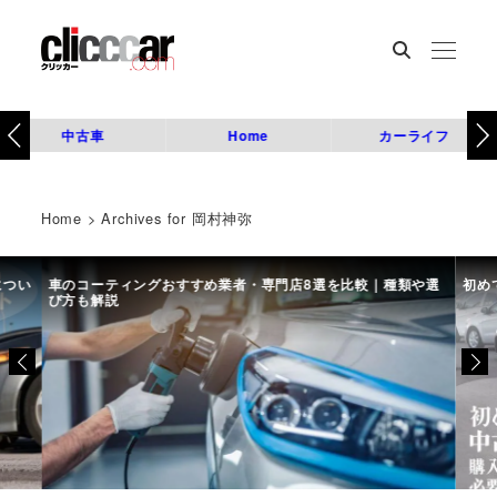
中古車
Home
カーライフ
Home
>
Archives for 岡村神弥
につい
車のコーティングおすすめ業者・専門店8選を比較｜種類や選
初め
び方も解説