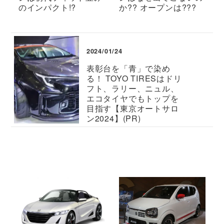
のインパクト!?
か?? オープンは???
2024/01/24
表彰台を「青」で染め
る！ TOYO TIRESはドリ
フト、ラリー、ニュル、
エコタイヤでもトップを
目指す【東京オートサロ
ン2024】(PR)