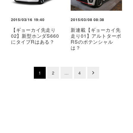
2015/03/16 19:40
2015/03/08 08:38
【ギョーカイ先走り
新連載【ギョーカイ先
02】新型ホンダS660
走り01】アルトターボ
にタイプRはある？
RSのポテンシャル
は？
投
1
2
…
4
稿
の
ペ
ー
ジ
送
り