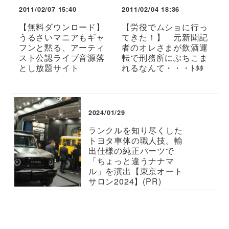
2011/02/07 15:40
2011/02/04 18:36
【無料ダウンロード】
【労役でムショに行っ
うるさいマニアもギャ
てきた！】 元新聞記
フンと黙る、アーティ
者のオレさまが飲酒運
スト公認ライブ音源落
転で刑務所にぶちこま
とし放題サイト
れるなんて・・・ﾄﾎﾎ
2024/01/29
ランクルを知り尽くした
トヨタ車体の職人技。輸
出仕様の純正パーツで
「ちょっと違うナナマ
ル」を演出【東京オート
サロン2024】(PR)