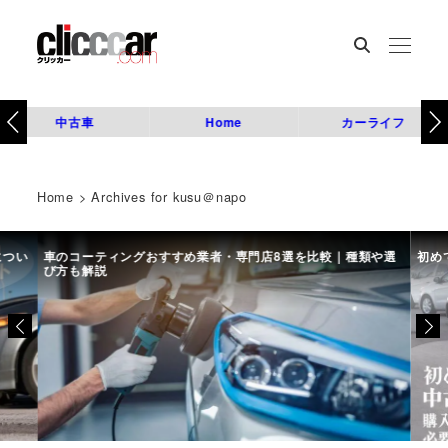
中古車
Home
カーライフ
Home
>
Archives for kusu＠napo
につい
車のコーティングおすすめ業者・専門店8選を比較｜種類や選
初め
び方も解説