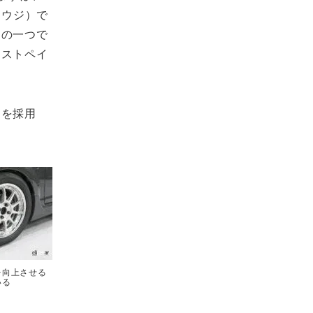
チオウジ）で
ーの一つで
ーストペイ
スを採用
。
を向上させる
いる