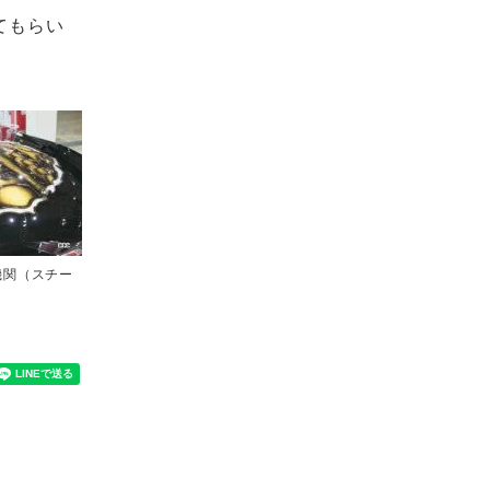
てもらい
機関（スチー
ト