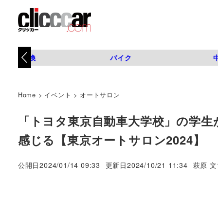
タイヤ交換
バイク
Home
>
イベント
>
オートサロン
「トヨタ東京自動車大学校」の学生
感じる【東京オートサロン2024】
著
公開日
2024/01/14 09:33
更新日
2024/10/21 11:34
萩原 文
者