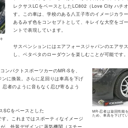
レクサスLCをベースとしたLC802（Love City ハ
す。この車は、学校のある八王子市のイメージカラ
あるみず色をコンセプトとして、キレイな大空をゴ
ントで表現しています。
スキ
サスペンションにはエアフォースジャパンのエアサ
し、ベタベタのローダウンを楽しむことが可能です
。コンパクトスポーツカーのMR-Sを、
ジンに換装。さらに足回りは車高を下げ
。忍者のように音もなく忍び寄るよう
スSCをベースとした
MR-忍者は旋回性能
ため、車高を下げて
nk）です。これまではスポーティなイメージ
たが、外装デザインに蒸気機関（スチー