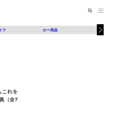
イフ
カー用品
カスタム
もこれを
写真（全7