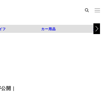
イフ
カー用品
カスタム
公開 |