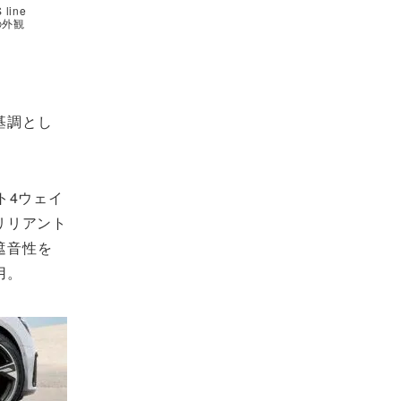
line
」の外観
基調とし
ト4ウェイ
ブリリアント
遮音性を
用。