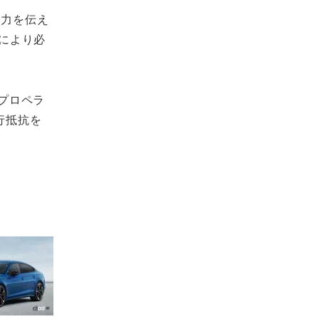
動力を伝え
により必
プロペラ
行抵抗を