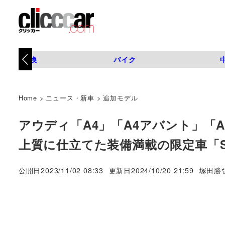
タイヤ交換
バイク
Home
>
ニュース・新車
>
追加モデル
アウディ「A4」「A4アバント」「
上質に仕立てた装備満載の限定車「S
著
公開日
2023/11/02 08:33
更新日
2024/10/20 21:59
塚田勝
者