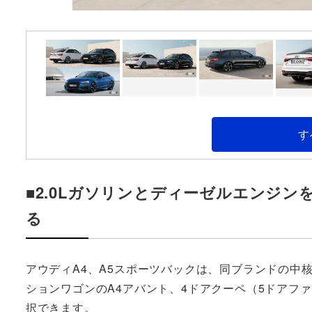
す
■2.0Lガソリンとディーゼルエンジ
る
アウディA4、A5スポーツバックは、同ブランドの中
ションワゴンのA4アバント、4ドアクーペ（5ドアフ
択できます。