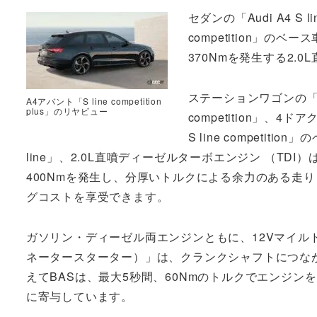
セダンの「Audi A4 S li
competition」のベース
370Nmを発生する2.
ステーションワゴンの「Audi 
A4アバント「S line competition
plus」のリヤビュー
competition」、4ド
S line competition
line」、2.0L直噴ディーゼルターボエンジン （TDI
400Nmを発生し、分厚いトルクによる余力のある走
グコストを享受できます。
ガソリン・ディーゼル両エンジンともに、12Vマイル
ネータースターター）」は、クランクシャフトにつな
えてBASは、最大5秒間、60Nmのトルクでエンジ
に寄与しています。