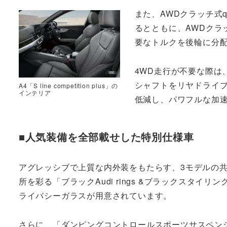
また、AWDクラッチ式q
るとともに、AWDクラ
要なトルクを後輪に分
4WD走行が不要な際は
シャフトをリヤドライ
A4「S line competition plus」の
インテリア
低減し、パワフルな加
■人気装備を全部載せした特別仕様車
アグレッシブで上質な内外装をもたらす、3モデルの
所を彩る「ブラックAudi rings &ブラックスタイ
ライバシーガラスが用意されています。
さらに、「ダンピングコントロールスポーツサスペン