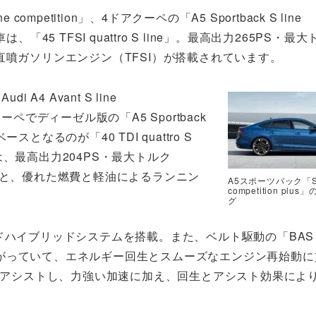
ne competition」、4ドアクーペの「A5 Sportback S line
車は、「45 TFSI quattro S line」。最高出力265PS・最
0L直噴ガソリンエンジン（TFSI）が搭載されています。
A4 Avant S line
アクーペでディーゼル版の「A5 Sportback
」のベースとなるのが「40 TDI quattro S
）は、最高出力204PS・最大トルク
りと、優れた燃費と軽油によるランニン
A5スポーツバック「S 
competition plu
グ
ドハイブリッドシステムを搭載。また、ベルト駆動の「BAS
がっていて、エネルギー回生とスムーズなエンジン再始動に
ンをアシストし、力強い加速に加え、回生とアシスト効果によ