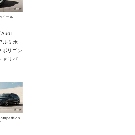
ホイール
udi
アルミホ
ークポリゴン
キャリパ
mpetition
ア