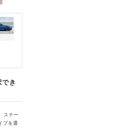
択でき
、ステー
イプを選