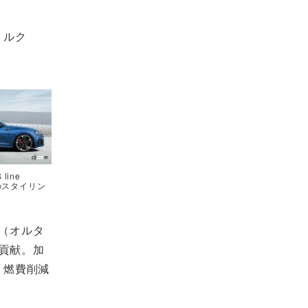
大トルク
line
s」のスタイリン
（オルタ
貢献。加
り燃費削減