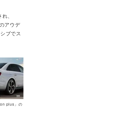
定され、
代のアウデ
ッシブでス
tion plus」の