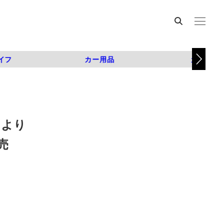
イフ
カー用品
カスタム
、より
売