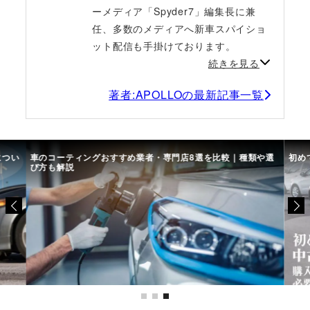
ーメディア「Spyder7」編集長に兼
任、多数のメディアへ新車スパイショ
ット配信も手掛けております。
続きを見る
著者:APOLLOの最新記事一覧
につい
車のコーティングおすすめ業者・専門店8選を比較｜種類や選
初め
び方も解説