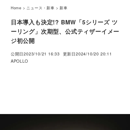
Home
>
ニュース・新車
>
新車
日本導入も決定!? BMW「5シリーズ ツ
ーリング」次期型、公式ティザーイメー
ジ初公開
公開日
2023/10/21 16:33
更新日
2024/10/20 20:11
著
APOLLO
者