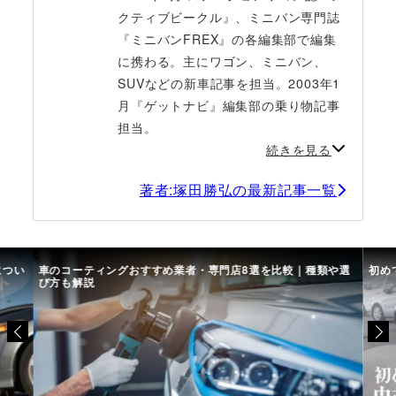
クティブビークル』、ミニバン専門誌
『ミニバンFREX』の各編集部で編集
に携わる。主にワゴン、ミニバン、
SUVなどの新車記事を担当。2003年1
月『ゲットナビ』編集部の乗り物記事
担当。
続きを見る
著者:塚田勝弘の最新記事一覧
につい
車のコーティングおすすめ業者・専門店8選を比較｜種類や選
初め
び方も解説