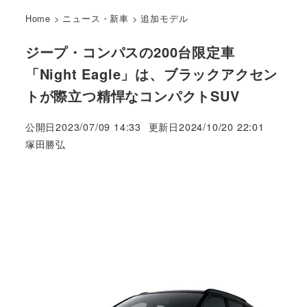
Home
>
ニュース・新車
>
追加モデル
ジープ・コンパスの200台限定車
「Night Eagle」は、ブラックアクセン
トが際立つ精悍なコンパクトSUV
公開日
2023/07/09 14:33
更新日
2024/10/20 22:01
著
塚田勝弘
者