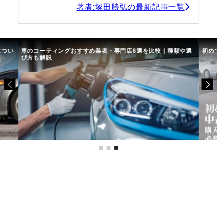
著者:塚田勝弘の最新記事一覧
につい
車のコーティングおすすめ業者・専門店8選を比較｜種類や選
初め
び方も解説