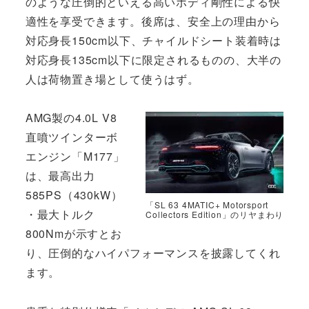
のような圧倒的といえる高いボディ剛性による快
適性を享受できます。後席は、安全上の理由から
対応身長150cm以下、チャイルドシート装着時は
対応身長135cm以下に限定されるものの、大半の
人は荷物置き場として使うはず。
AMG製の4.0L V8
直噴ツインターボ
エンジン「M177」
は、最高出力
585PS（430kW）
「SL 63 4MATIC+ Motorsport
・最大トルク
Collectors Edition」のリヤまわり
800Nmが示すとお
り、圧倒的なハイパフォーマンスを披露してくれ
ます。