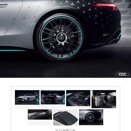
合計枚数7枚