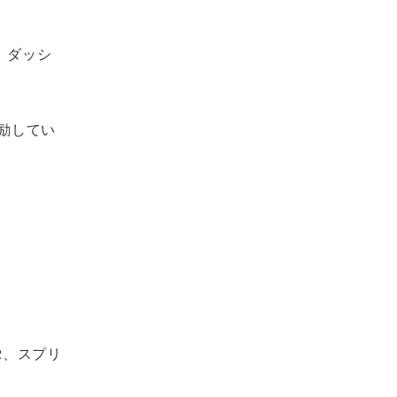
、ダッシ
励してい
。
2、スプリ