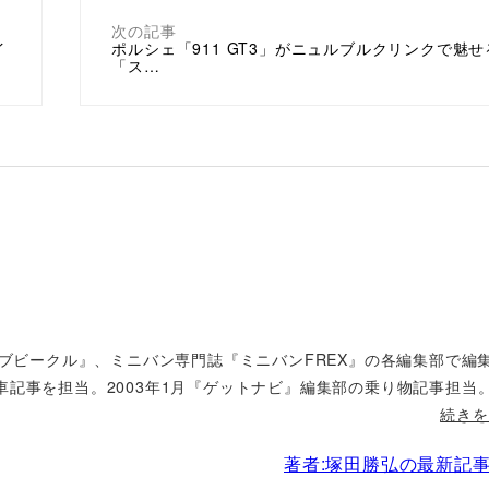
次の記事
イ
ポルシェ「911 GT3」がニュルブルクリンクで魅せ
「ス…
ィブビークル』、ミニバン専門誌『ミニバンFREX』の各編集部で編
車記事を担当。2003年1月『ゲットナビ』編集部の乗り物記事担当
続きを
著者:塚田勝弘の最新記