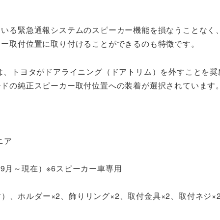
ている緊急通報システムのスピーカー機能を損なうことなく
カー取付位置に取り付けることができるのも特徴です。
は、トヨタがドアライニング（ドアトリム）を外すことを奨
ードの純正スピーカー取付位置への装着が選択されています
ニア
9月～現在）※6スピーカー車専用
、ホルダー×2、飾りリング×2、取付金具×2、取付ネジ×