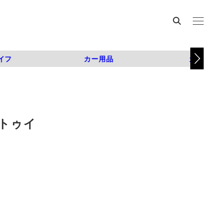
イフ
カー用品
カスタム
トゥイ