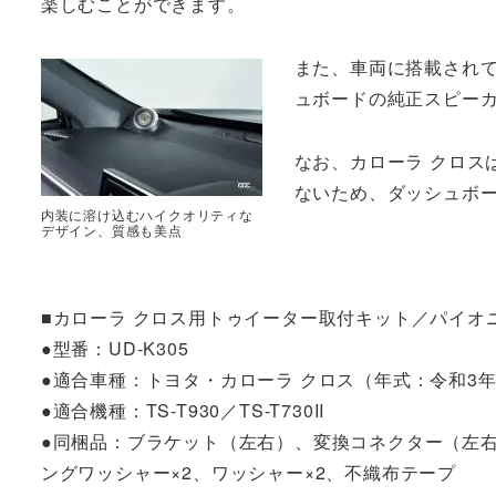
楽しむことができます。
また、車両に搭載され
ュボードの純正スピー
なお、カローラ クロス
ないため、ダッシュボ
内装に溶け込むハイクオリティな
デザイン、質感も美点
■カローラ クロス用トゥイーター取付キット／パイオ
●型番：UD-K305
●適合車種：トヨタ・カローラ クロス（年式：令和3年
●適合機種：TS-T930／TS-T730II
●同梱品：ブラケット（左右）、変換コネクター（左右）
ングワッシャー×2、ワッシャー×2、不織布テープ