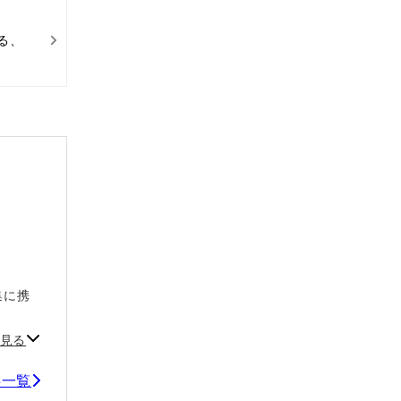
る、
集に携
。
見る
事一覧