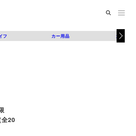
イフ
カー用品
カスタム
限
（全20