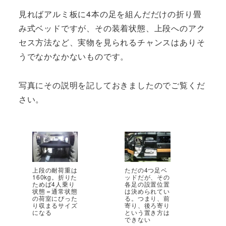
見ればアルミ板に4本の足を組んだだけの折り畳
み式ベッドですが、その装着状態、上段へのアク
セス方法など、実物を見られるチャンスはありそ
うでなかなかないものです。
写真にその説明を記しておきましたのでご覧くだ
さい。
上段の耐荷重は
ただの4つ足ベ
160kg。折りた
ッドだが、その
ためば4人乗り
各足の設置位置
状態＝通常状態
は決められてい
の荷室にぴった
る。つまり、前
り収まるサイズ
寄り、後ろ寄り
になる
という置き方は
できない