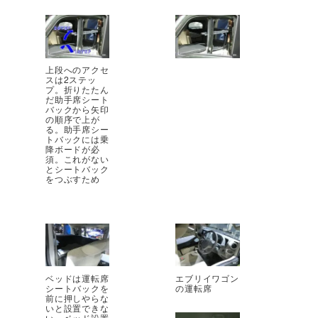
上段へのアクセ
スは2ステッ
プ。折りたたん
だ助手席シート
バックから矢印
の順序で上が
る。助手席シー
トバックには乗
降ボードが必
須。これがない
とシートバック
をつぶすため
ベッドは運転席
エブリイワゴン
シートバックを
の運転席
前に押しやらな
いと設置できな
い。ベッド設置