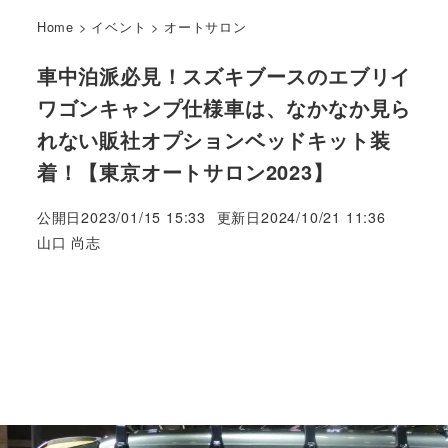
Home
>
イベント
>
オートサロン
車中泊派必見！スズキブースのエブリイ
ワゴンキャンプ仕様車は、なかなか見ら
れない販社オプションベッドキット装
着！【東京オートサロン2023】
公開日
2023/01/15 15:33
更新日
2024/10/21 11:36
著
山口 尚志
者