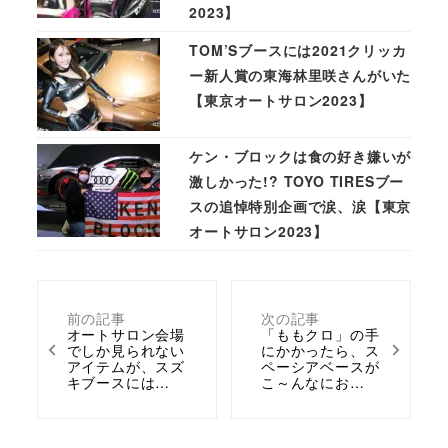
2023】
TOM’Sブースには2021クリッカ
ー新人賞の東海林里咲さんがいた
【東京オートサロン2023】
ケン・ブロックは食の好き嫌いが
激しかった!? TOYO TIRESブー
スの追悼特別企画で涙、涙【東京
オートサロン2023】
前の記事
次の記事
オートサロン会場
「ももクロ」の手
でしか見られない
にかかったら、ス
アイテムが、スズ
ペーシアベースが
キブースには…
こ～んなにお…