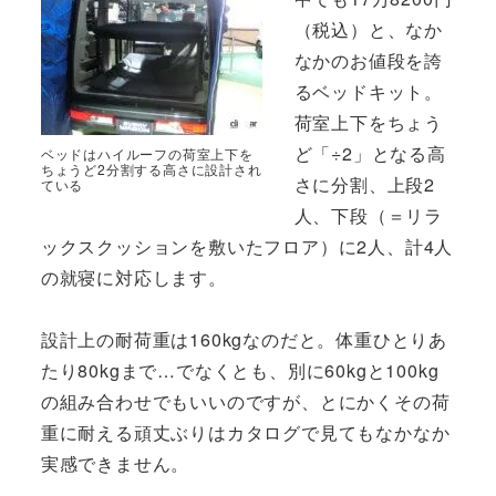
（税込）と、なか
なかのお値段を誇
るベッドキット。
荷室上下をちょう
ど「÷2」となる高
ベッドはハイルーフの荷室上下を
ちょうど2分割する高さに設計され
さに分割、上段2
ている
人、下段（＝リラ
ックスクッションを敷いたフロア）に2人、計4人
の就寝に対応します。
設計上の耐荷重は160kgなのだと。体重ひとりあ
たり80kgまで…でなくとも、別に60kgと100kg
の組み合わせでもいいのですが、とにかくその荷
重に耐える頑丈ぶりはカタログで見てもなかなか
実感できません。