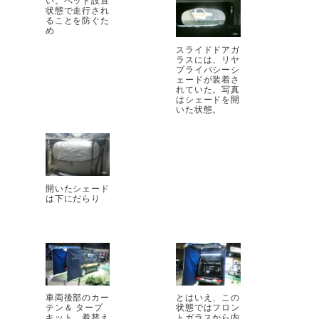
状態で走行され
ることを防ぐた
め
スライドドアガ
ラスには、リヤ
プライバシーシ
ェードが装着さ
れていた。写真
はシェードを開
いた状態。
開いたシェード
は下にだらり
車両後部のカー
とはいえ、この
テン＆ タープ
状態ではフロン
キット。着替え
トガラスから内