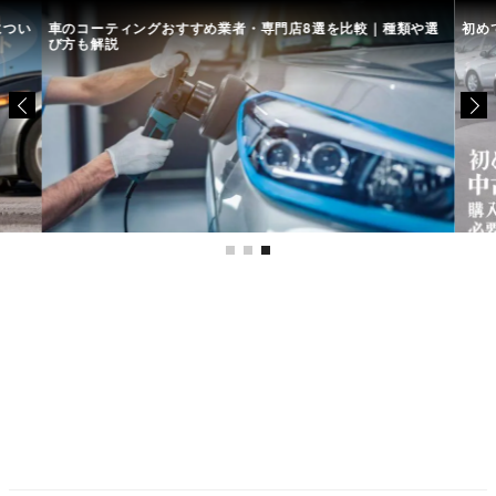
につい
車のコーティングおすすめ業者・専門店8選を比較｜種類や選
初め
び方も解説