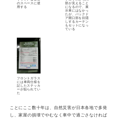
のスペースに使
部が見えること
用する
になるので、展
示車にはなかっ
たが、バックド
ア開口部を目隠
しするカーテン
もセットになっ
ている
フロントガラス
には車両仕様を
記したステッカ
ーが貼られてい
た
ことにここ数十年は、自然災害が日本各地で多発
し、家屋の損壊でやむなく車中で過ごさなければ