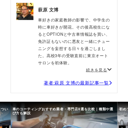
萩原 文博
車好きの家庭教師の影響で、中学生の
時に車好きが開花。その後高校生にな
るとOPTIONと中古車情報誌を買い、
免許証もないのに悪友と一緒にチュー
ニングを妄想する日々を過ごしまし
た。高校3年の受験直前に東京オート
サロンを初体験。
続きを見る
著者:萩原 文博の最新記事一覧
につい
車のコーティングおすすめ業者・専門店8選を比較｜種類や選
初め
び方も解説