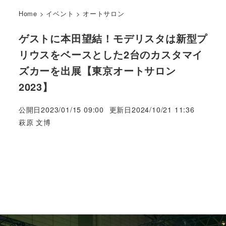
Home
>
イベント
>
オートサロン
ゲストに本田望結！モデリスタは新型プ
リウスをベースとした2台のカスタマイ
ズカーを出展【東京オートサロン
2023】
公開日
2023/01/15 09:00
更新日
2024/10/21 11:36
著
萩原 文博
者