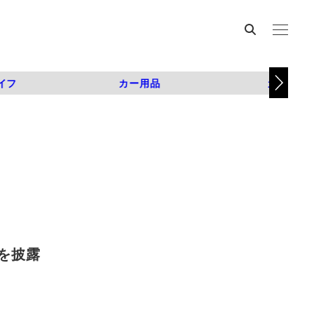
イフ
カー用品
カスタム
を披露