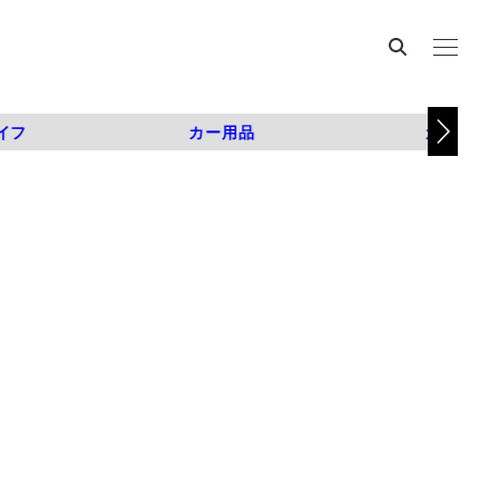
イフ
カー用品
カスタム