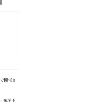
やで開催さ
、来場予