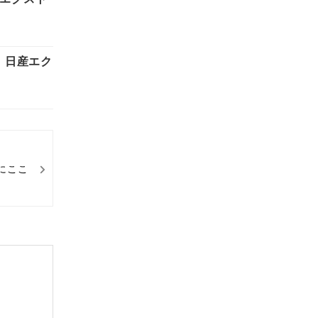
 日産エク
にここ