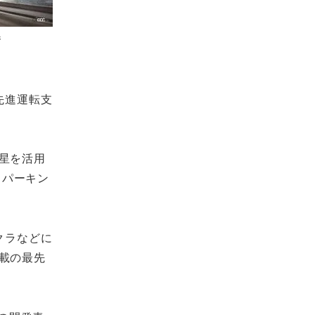
ジ
先進運転支
星を活用
トパーキン
クラなどに
載の最先