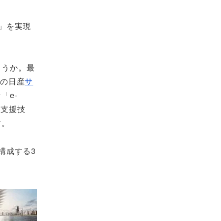
」を実現
ょうか。最
Vの日産
サ
「e-
転支援技
す。
構成する3