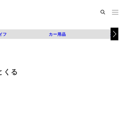
イフ
カー用品
カスタム
とくる