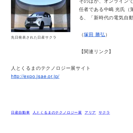
そのほか、オンラインで
任者である中嶋 光氏（
る、「新時代の電気自
（
塚田 勝弘
）
先日発表された日産サクラ
【関連リンク】
人とくるまのテクノロジー展サイト
http://expo.jsae.or.jp/
日産自動車
人とくるまのテクノロジー展
アリア
サクラ