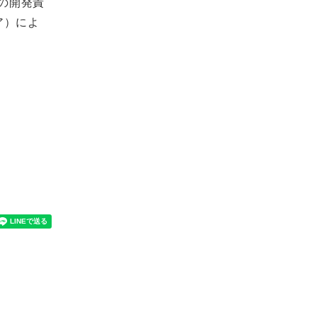
の開発責
ア）によ
。