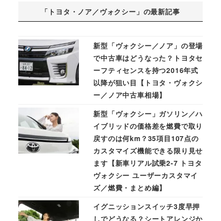
「トヨタ・ノア／ヴォクシー」の最新記事
新型「ヴォクシー／ノア」の登場
で中古車はどうなった？トヨタセ
ーフティセンスを持つ2016年式
以降が狙い目【トヨタ・ヴォクシ
ー／ノア中古車相場】
新型「ヴォクシー」ガソリン／ハ
イブリッドの価格差を燃費で取り
戻すのは何km？35項目107点の
カスタマイズ機能できる限り見せ
ます【新車リアル試乗2-7 トヨタ
ヴォクシー ユーザーカスタマイ
ズ／燃費・まとめ編】
イグニッションスイッチ3度早押
しでどうなる？シートアレンジか