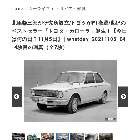
Home
>
カーライフ
>
トリビア・知識
北里柴三郎が研究所設立/トヨタがF1撤退/世紀の
ベストセラー「トヨタ・カローラ」誕生！【今日
は何の日？11月5日】 | whatday_20211105_04
| 4枚目の写真（全7枚）
1966年に発売されたトヨタ・カローラ