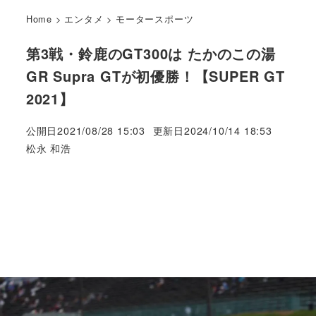
Home
>
エンタメ
>
モータースポーツ
第3戦・鈴鹿のGT300は たかのこの湯
GR Supra GTが初優勝！【SUPER GT
2021】
公開日
2021/08/28 15:03
更新日
2024/10/14 18:53
著
松永 和浩
者