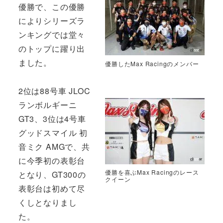
優勝で、この優勝
によりシリーズラ
ンキングでは堂々
のトップに躍り出
ました。
優勝したMax Racingのメンバー
2位は88号車 JLOC
ランボルギーニ
GT3、3位は4号車
グッドスマイル 初
音ミク AMGで、共
に今季初の表彰台
優勝を喜ぶMax Racingのレース
となり、GT300の
クイーン
表彰台は初めて尽
くしとなりまし
た。