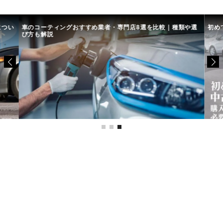
につい
車のコーティングおすすめ業者・専門店8選を比較｜種類や選
初め
び方も解説