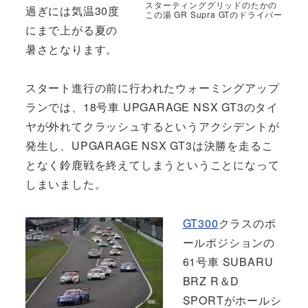
スターティンググリッドのたかの
過ぎには気温30度
この湯 GR Supra GTのドライバー
にまで上がる夏の
暑さとなります。
スタート進行の前に行われたウォーミングアップ
ランでは、18号車 UPGARAGE NSX GT3のタイ
ヤが外れてクラッシュするというアクシデントが
発生し、UPGARAGE NSX GT3は決勝を走るこ
となく鈴鹿戦を終えてしまうということになって
しまいました。
GT300
クラスのポ
ールポジションの
61号車 SUBARU
BRZ R＆D
SPORTがホールシ