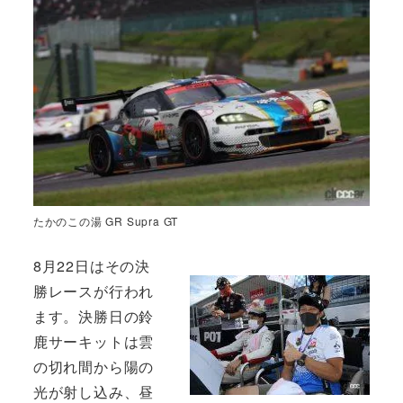
たかのこの湯 GR Supra GT
8月22日はその決
勝レースが行われ
ます。決勝日の鈴
鹿サーキットは雲
の切れ間から陽の
光が射し込み、昼