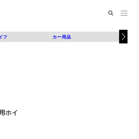
イフ
カー用品
カスタム
専用ホイ