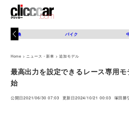
タイヤ交換
バイク
Home
>
ニュース・新車
>
追加モデル
最高出力を設定できるレース専用モデル「
始
著
公開日
2021/06/30 07:03
更新日
2024/10/21 00:03
塚田勝
者