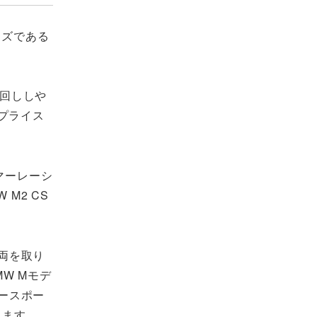
イズである
り回ししや
うプライス
タマーレーシ
M2 CS
。
両を取り
W Mモデ
ースポー
ります。