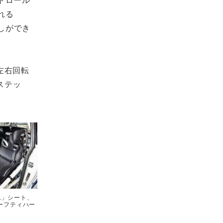
れる
しができ
の左右回転
ステッ
 XL」シート、
セーフティハー