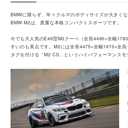
BMWに限らず、年々クルマのボディサイズが大きくなる中
BMW M2は、貴重な本格コンパクトスポーツです。
今でも大人気のE46型M3クーペ（全長4490×全幅1
すいのも美点です。M2には全長4475×全幅1870×全高14
タグを付ける「M2 CS」というハイパフォーマンス