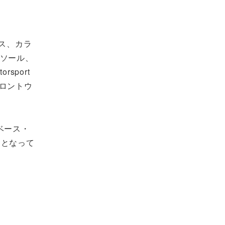
ネス、カラ
ンソール、
port
ロントウ
gベース・
万円となって