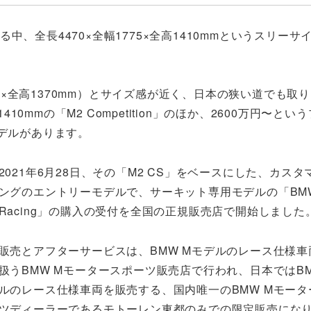
、全長4470×全幅1775×全高1410mmというスリーサ
780×全高1370mm）とサイズ感が近く、日本の狭い道でも取
10mmの「M2 Competition」のほか、2600万円〜とい
モデルがあります。
2021年6月28日、その「M2 CS」をベースにした、カス
ングのエントリーモデルで、サーキット専用モデルの「BMW 
Racing」の購入の受付を全国の正規販売店で開始しました
販売とアフターサービスは、BMW Mモデルのレース仕様車
扱うBMW Mモータースポーツ販売店で行われ、日本ではBM
ルのレース仕様車両を販売する、国内唯一のBMW Mモータ
ツディーラーであるモトーレン東都のみでの限定販売にな