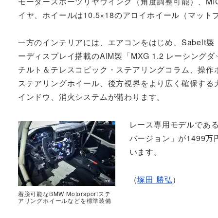
モータースポーツリヤウイング（角度調整可能）、MICHELI
イヤ、ホイールは10.5×18のアロイホイール（マッ
一方のインテリアには、エアコンをはじめ、Sabelt製「T
ーディスプレイ搭載のAIM製「MXG 1.2 レーシ
チルト＆テレスコピック・ステアリングコラム、操作ボタン
ステアリングホイール、後方視界をより広く確保する
インドウ、消火システムが備わります。
レース専用モデルである「BM
バージョン」が1499万円、
います。
（
塚田 勝弘
）
着脱可能なBMW Motorsportステ
アリングホイールなどを標準装備