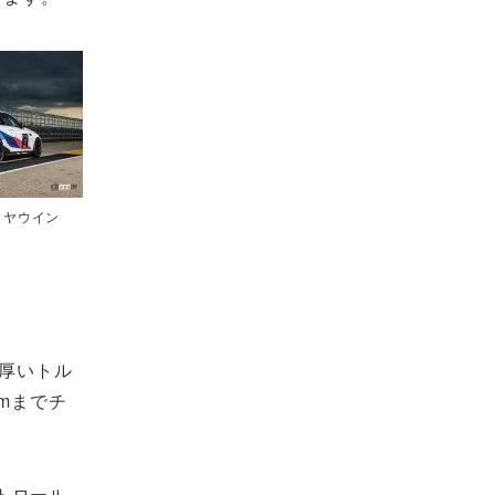
リヤウイン
分厚いトル
pmまでチ
トロール