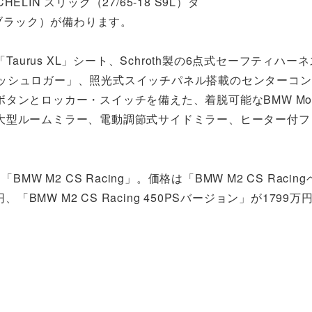
N スリック（27/65-18 S9L）タ
トブラック）が備わります。
aurus XL」シート、Schroth製の6点式セーフティハー
ングダッシュロガー」、照光式スイッチパネル搭載のセンターコ
とロッカー・スイッチを備えた、着脱可能なBMW Motors
大型ルームミラー、電動調節式サイドミラー、ヒーター付フ
W M2 CS Racing」。価格は「BMW M2 CS Racin
「BMW M2 CS Racing 450PSバージョン」が1799