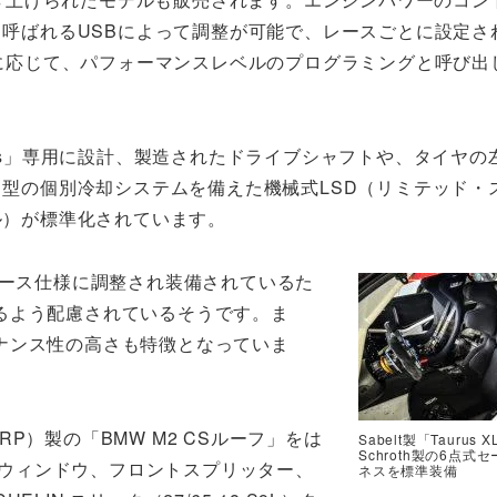
呼ばれるUSBによって調整が可能で、レースごとに設定さ
に応じて、パフォーマンスレベルのプログラミングと呼び出
acings」専用に設計、製造されたドライブシャフトや、タイヤ
型の個別冷却システムを備えた機械式LSD（リミテッド・
ル）が標準化されています。
レース仕様に調整され装備されているた
るよう配慮されているそうです。ま
ナンス性の高さも特徴となっていま
P）製の「BMW M2 CSルーフ」をは
Sabelt製「Taurus
Schroth製の6点式
イドウィンドウ、フロントスプリッター、
ネスを標準装備