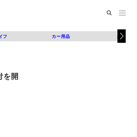
イフ
カー用品
カスタム
付を開