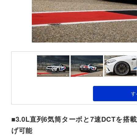
す
■3.0L直列6気筒ターボと7速DCTを
げ可能