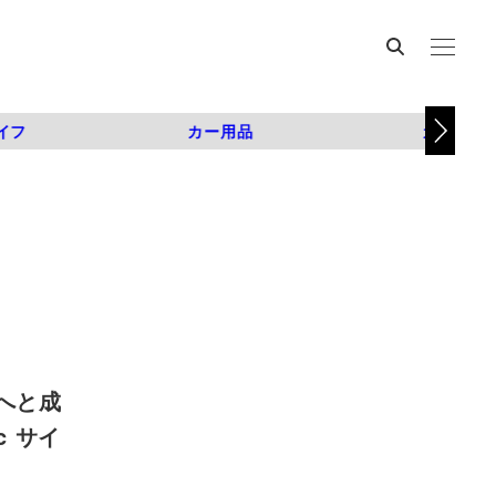
イフ
カー用品
カスタム
へと成
c サイ
）