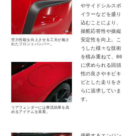
やサイドシルスポ
イラーなどを盛り
込むことにより、
操舵応答性や操縦
安定性を向上。こ
空力性能を向上させる工夫が施さ
れたフロントバンパー。
うした様々な技術
を積み重ねて、86
に求められる回頭
性の良さやキビキ
ビとした走りをさ
らに追求していま
す。
リアフェンダーには整流効果を高
めるアイテムを装着。
搭載するエンジン