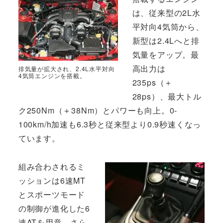
は、従来型の2L水
平対向4気筒から、
新型は2.4Lへと排
気量をアップ。最
高出力は
排気量が拡大され、2.4L水平対向
4気筒エンジンを搭載。
235ps（＋
28ps）、最大トル
ク250Nm（＋38Nm）とパワーも向上。0-
100km/h加速も6.3秒と従来型より0.9秒速くなっ
ています。
組み合わされるミ
ッションは6速MT
とスポーツモード
の制御が進化した6
速ATを用意。さら