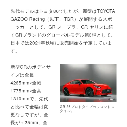
先代モデルはトヨタ86でしたが、新型はTOYOTA
GAZOO Racing（以下、TGR）が展開するスポ
ーツカーとして、GR スープラ、GR ヤリスに続
くGRブランドのグローバルモデル第3弾として、
日本では2021年秋頃に販売開始を予定していま
す。
新型GRのボディサ
イズは全長
4265mm×全幅
1775mm×全高
1310mmで、先代
と比べて全幅は変
GR 86プロトタイプのフロントス
タイル。
更なしですが、全
長が＋25mm、全