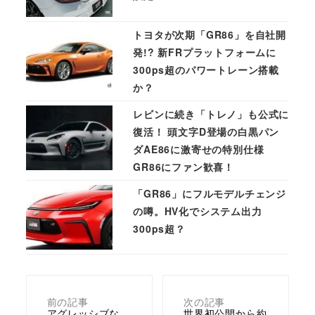
トヨタが次期「GR86」を自社開
発!? 新FRプラットフォームに
300ps超のパワートレーン搭載
か？
レビンに続き「トレノ」も公式に
復活！ 頭文字D登場の白黒パン
ダAE86に激寄せの特別仕様
GR86にファン歓喜！
「GR86」にフルモデルチェンジ
の噂。HV化でシステム出力
300ps超？
前の記事
次の記事
アグレッシブな
世界初公開から約