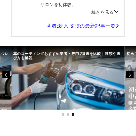
サロンを初体験。
続きを見る
著者:萩原 文博の最新記事一覧
につい
車のコーティングおすすめ業者・専門店8選を比較｜種類や選
初め
び方も解説