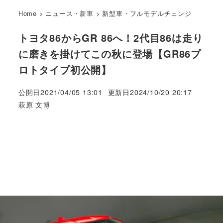
Home
>
ニュース・新車
>
新型車・フルモデルチェンジ
トヨタ86からGR 86へ！2代目86は走り
に磨きを掛けてこの秋に登場【GR86プ
ロトタイプ初公開】
公開日
2021/04/05 13:01
更新日
2024/10/20 20:17
著
萩原 文博
者