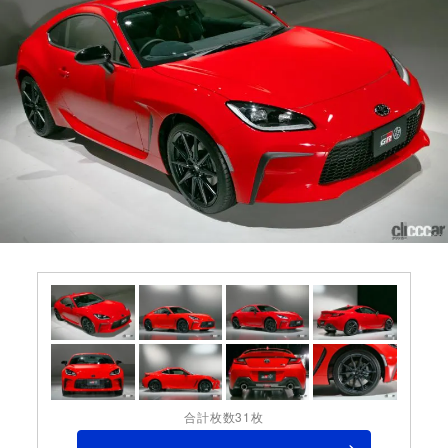
合計枚数31枚