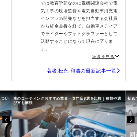
では教育学部なのに電機関連会社で電
気工事の現場監督や電気自動車用充電
インフラの開発などを担当する会社員
から紆余曲折を経て、自動車メディア
でライターやフォトグラファーとして
活動することになって現在に至りま
す。
続きを見る
著者:松永 和浩の最新記事一覧
につい
車のコーティングおすすめ業者・専門店8選を比較｜種類や選
初め
び方も解説