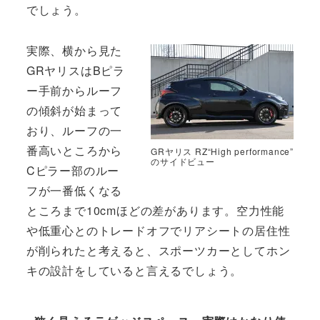
でしょう。
実際、横から見た
GRヤリスはBピラ
ー手前からルーフ
の傾斜が始まって
おり、ルーフの一
番高いところから
GRヤリス RZ“High performance”
のサイドビュー
Cピラー部のルー
フが一番低くなる
ところまで10cmほどの差があります。空力性能
や低重心とのトレードオフでリアシートの居住性
が削られたと考えると、スポーツカーとしてホン
キの設計をしていると言えるでしょう。