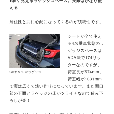
●狭く見えるラゲッジスペース。実際はかなり使
える
居住性と共に心配になってくるのが積載性です。
シートが全て使え
る4名乗車状態のラ
ゲッジスペースは
VDA法で174リッ
ターなのですが、
荷室長が574mm、
GRヤリス のラゲッジ
荷室幅が1081mm
で実は広くて浅い作りになっています。また開口
部の下面とラゲッジの床がツライチなので積み下
ろしが楽！