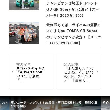
チャンピオンは埼玉トヨペット
GB GR Supra GTに決定【スー
パーGT 2023 GT300】
最終戦もてぎ、ライバルの痛恨ミ
スによりau TOM’S GR Supra
のチャンピオンが決定！【スーパ
ーGT 2023 GT500】
前の記事
次の記事
ヨコハマタイヤの
「また乗りたくな
「ADVAN Sport
るよね」彩川ひな
V107」が新型
の×トヨタ・ハリ
「…
アー【注目モ…
門店8選を比較｜種類や選
初めての中古車選び、購入時の流れや必要な書類