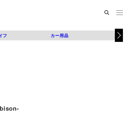
イフ
カー用品
カスタム
ison-