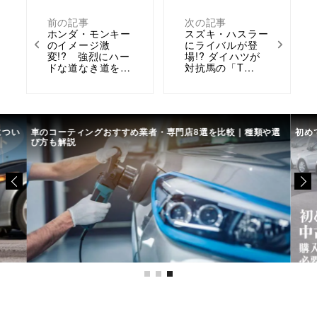
前の記事
次の記事
ホンダ・モンキー
スズキ・ハスラー
のイメージ激
にライバルが登
変!? 強烈にハー
場!? ダイハツが
ドな道なき道を…
対抗馬の「T…
につい
車のコーティングおすすめ業者・専門店8選を比較｜種類や選
初め
び方も解説