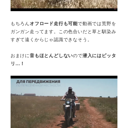
もちろん
オフロード走行も可能
で動画では荒野を
ガンガン走ってます。この色合いだと草と馴染み
すぎて遠くからじゃ認識できなそう。
おまけに
音もほとんどしない
ので
潜入にはピッタ
リ…！