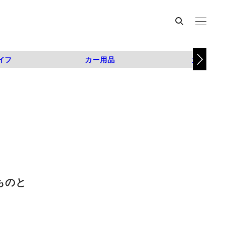
イフ
カー用品
カスタム
ものと