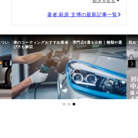
続きを見る
著者:萩原 文博の最新記事一覧
につい
車のコーティングおすすめ業者・専門店8選を比較｜種類や選
初め
び方も解説