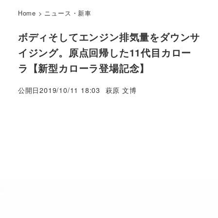
Home
>
ニュース・新車
ボディそしてエンジン排気量をダウンサ
イジング。原点回帰した11代目カロー
ラ【新型カローラ登場記念】
著
公開日
2019/10/11 18:03
萩原 文博
者