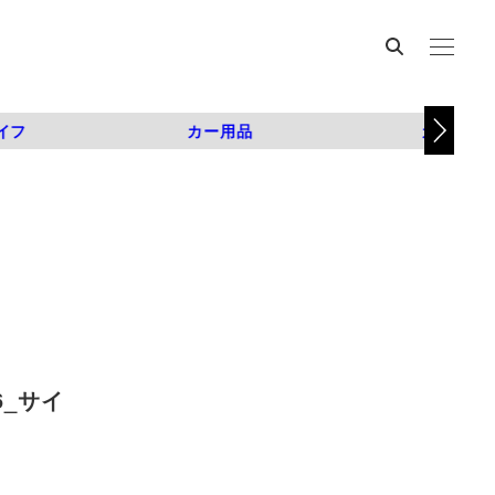
イフ
カー用品
カスタム
6_サイ