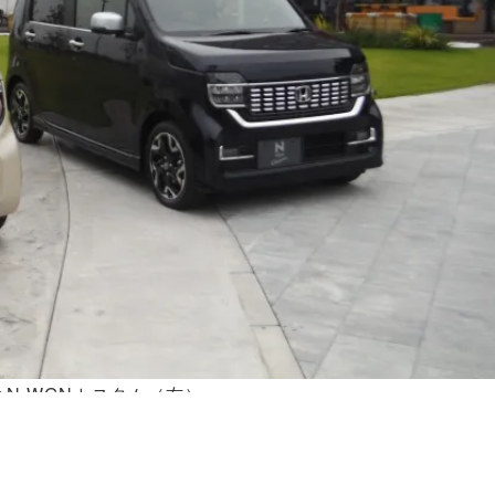
とN-WGNカスタム（右）