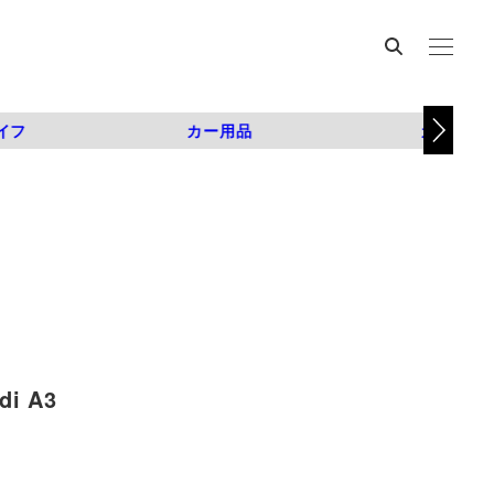
イフ
カー用品
カスタム
 A3